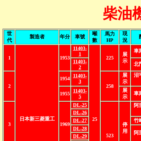
柴油
世
噸
現
馬力
製造者
年分
車號
代
數
HP
況
11403-
車
1
展
1
1953
225
示
11403-
北
2
展
沼
11403-
1954
3
示
2
258
展
11403-
車
1955
5
示
DL-25
阿
DL-26
日本新三菱重工
25
DL-27
竹
3
1969
停
DL-28
用
阿
523
DL-29