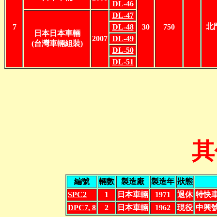
DL-46
DL-47
北
7
DL-48
30
750
日本日本車輛
2007
DL-49
(台灣車輛組裝)
DL-50
DL-51
其
編號
輛數
製造廠
製造年
狀態
SPC2
1
日本車輛
1971
退休
特快車
DPC7, 8
2
日本車輛
1962
現役
中興