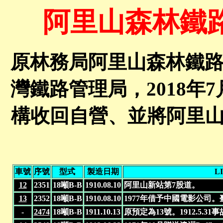
阿里山森林鐵
原林務局阿里山森林鐵路於
灣鐵路管理局，2018年
構收回自營、並將阿里
車號
序號
型式
製造日期
L
12
2351
18噸B-B
1910.08.10
阿里山新站第7股道。
13
2352
18噸B-B
1910.08.10
1977年借予中國電影公司。
-
2474
18噸B-B
1911.10.13
原預定為13號。1912.5.31