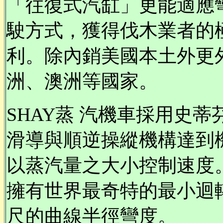
「往復式汽缸」更能適應
駛方式，獲得伐木業者的極
利。除內銷美國本土外更
洲、澳洲等國家。
SHAY蒸 汽機車採用史
滑導與順逆操縱機構達到
以蒸汽量之大小控制速度
擁有世界最奇特的最小迴
尺的曲線半徑彎度。