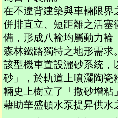
在不違背建築與車輛限界之
併排直立、短距離之活塞
備，形成八輸均屬動力輪
森林鐵路獨特之地形需求
該型機車置設灑砂系統，
砂」，於軌道上噴灑陶瓷
輛史上樹立了「撒砂增粘
藉助華盛頓水泵提昇供水