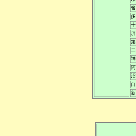
奮
多
十
屏
第
二
神
阿
沼
自
新