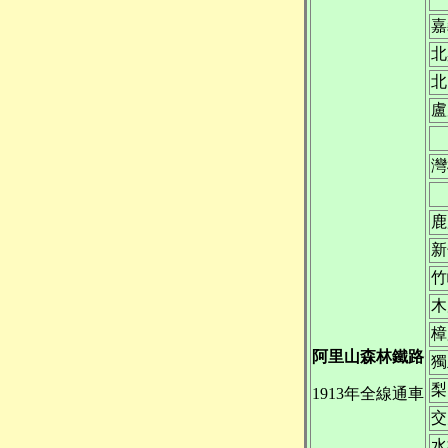
嘉
北
北
盧
灣
鹿
新
竹
木
樟
阿里山森林鐵路
獨
梨
1913年全線通車
交
水