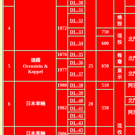
DL-30
DL-31
燒
DL-32
毀
4
1972
DL-33
750
現
北
役
DL-34
600
1076
DL-35
報
北
德國
廢
DL-36
5
25
650
Orenstein &
1977
展
Koppel
北
DL-37
示
1980
DL-38
510
阿
DL-39
DL-40
北
日本車輛
6
28
1982
550
DL-41
阿
DL-42
DL-43
現
DL-45
役
日本車輛
2006