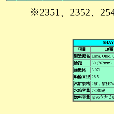
※2351、2352、
SHA
項目
18噸
製造廠名
Lima, Ohio,
輪距
30 (762mm)
齒數比
3.071
動輪直徑
26.5
汽缸規格
2缸，缸徑7x
水箱容量
730加侖
燃料容量
柴96立方英