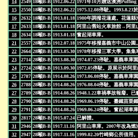
14
2549
18噸B-B
1912.06.22
1971年10月贈送澳洲Puffing Bill
15
2550
18噸B-B
1912.06.22
1975.12.08停駛。1993
16
2632
18噸B-B
1913.01.18
1980年調撥花蓮處。花蓮
17
2633
18噸B-B
1913.01.18
阿里山舊站火車旅館→阿里山新站
18
2634
18噸B-B
1913.01.18
奮起湖車庫。
21
2557
28噸B-B
1912.07.18
1975年移撥嘉義市中山公園。→
22
2664
28噸B-B
1913.05.30
1978年移撥三軍大學。集集
23
2714
28噸B-B
1913.08.30
1974.07.23停駛。嘉義車庫
24
2724
28噸B-B
1913.09.30
1972.05停駛。原展示於
25
2787
28噸B-B
1914.08.26
1973.06.08停駛。嘉義
26
2788
28噸B-B
1914.08.26
1976.08.04停駛。嘉義車
27
2789
28噸B-B
1914.08.26
1948.1.22車禍事故報廢。
28
2790
28噸B-B
1914.08.26
1969.06.19停駛。臺鐵苗
29
2791
28噸B-B
1914.08.26
1969.06.24停駛。奮起湖車
30
2817
28噸B-B
1915.07.24
已解體。
31
2946
28噸B-B
1917.11.16
阿里山車庫。2007年改為
32
2947
28噸B-B
1917.11.16
1999.02.20竹崎鄉公